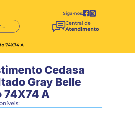
Siga-nos:
Central de 
...
Atendimento
do 74X74 A
timento Cedasa 
tado Gray Belle 
o 74X74 A
níveis:
COMPRAR