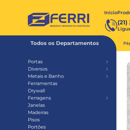
Início
Prod
FERRI
(21)
Ligu
Todos os Departamentos
Pág
Portas
Diversos
Metais e Banho
Ferramentas
Drywall
Ferragens
Janelas
Madeiras
Pisos
Portões