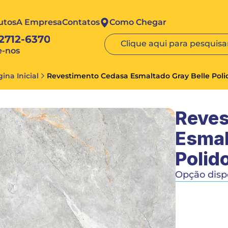
utos
A Empresa
Contatos
Como Chegar
 2712-6370
Clique aqui para pesquisar
e-nos
ina Inicial
Revestimento Cedasa Esmaltado Gray Belle Poli
Reves
Esmal
Polid
Opção dispo