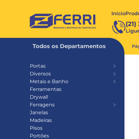
Início
Prod
FERRI
(21)
Ligu
Todos os Departamentos
Pág
Portas
Diversos
Metais e Banho
Ferramentas
Drywall
Ferragens
Janelas
Madeiras
Pisos
Portões