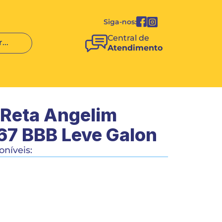
Siga-nos:
Central de 
...
Atendimento
 Reta Angelim 
7 BBB Leve Galon
níveis:
80/90/100
COMPRAR