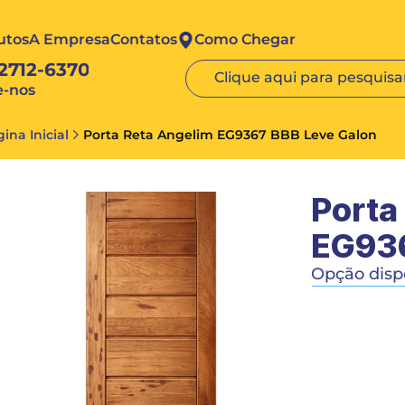
utos
A Empresa
Contatos
Como Chegar
 2712-6370
Clique aqui para pesquisar
e-nos
ina Inicial
Porta Reta Angelim EG9367 BBB Leve Galon
Porta
EG936
Opção dispo
60/70/