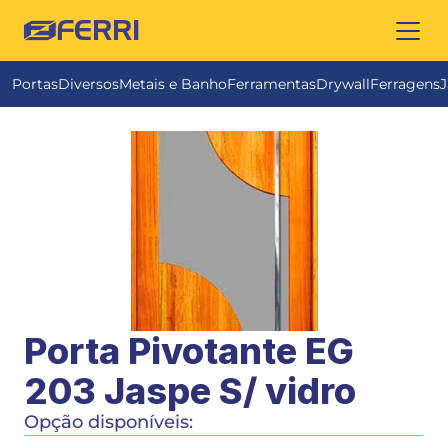
FERRI
Portas
Diversos
Metais e Banho
Ferramentas
Drywall
Ferragens
J
Porta Pivotante EG 
203 Jaspe S/ vidro
Opção disponíveis: