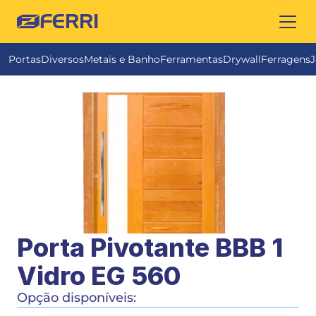
FERRI
Portas
Diversos
Metais e Banho
Ferramentas
Drywall
Ferragens
J
Porta Pivotante BBB 1 
Vidro EG 560
Opção disponíveis: