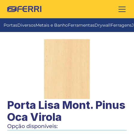
FERRI
Portas
Diversos
Metais e Banho
Ferramentas
Drywall
Ferragens
J
Porta Lisa Mont. Pinus 
Oca Virola
Opção disponíveis: