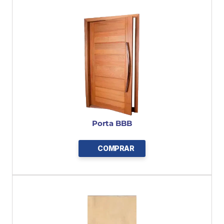
a instalação.
Disponível nos tamanhos 
60 / 70 / 80 / 90 / 100 / 
120 cm
, com 
altura de 2,10 m
.
Acabamento:
 sem pintura ou verniz, permitindo 
pers onalização conforme o projeto.
Porta BBB
COMPRAR