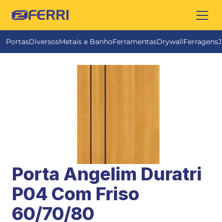
FERRI
Portas
Diversos
Metais e Banho
Ferramentas
Drywall
Ferragens
J
Porta Angelim Duratri  
P04 Com Friso 
60/70/80