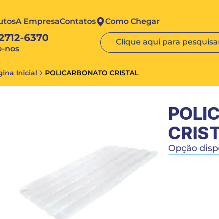
utos
A Empresa
Contatos
Como Chegar
 2712-6370
Clique aqui para pesquisar
e-nos
ina Inicial
POLICARBONATO CRISTAL
POLI
CRIS
Opção dispo