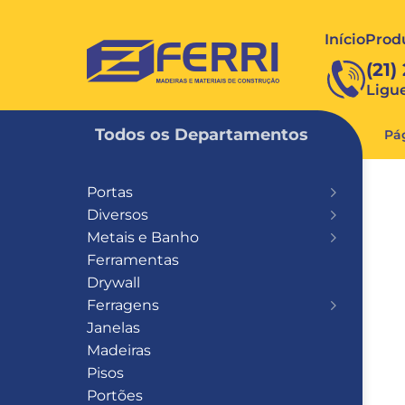
Início
Prod
FERRI
(21)
Ligu
Todos os Departamentos
Pág
Portas
Diversos
Metais e Banho
Ferramentas
Drywall
Ferragens
Janelas
Madeiras
Pisos
Portões