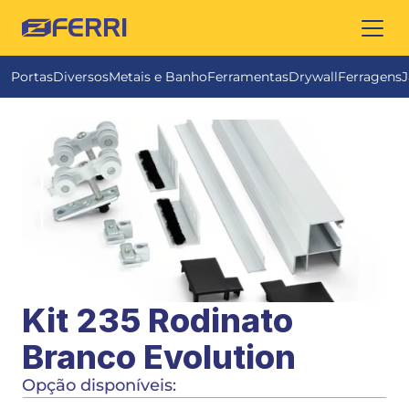
FERRI
Portas
Diversos
Metais e Banho
Ferramentas
Drywall
Ferragens
J
Kit 235 Rodinato 
Branco Evolution 
Opção disponíveis: