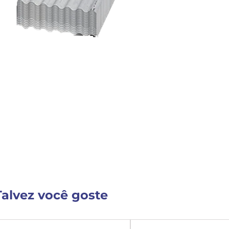
Detalhes do Produto
Nenhuma descrição fornecida
VER MAIS INFORM
Talvez você goste