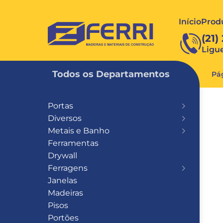
Início
Prod
FERRI
(21)
Ligu
Todos os Departamentos
Pág
Portas
Diversos
Metais e Banho
Ferramentas
Drywall
Ferragens
Janelas
Madeiras
Pisos
Portões