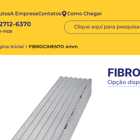
utos
A Empresa
Contatos
Como Chegar
 2712-6370
Clique aqui para pesquisar
e-nos
ina Inicial
FIBROCIMENTO 4mm
FIBR
Opção dispo
2,4