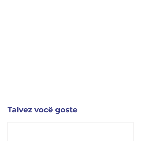
COMPRAR
COMPARTILHAR 
Detalhes do Produto
Cód: 11442
VER MAIS INFORMAÇÕES
Talvez você goste