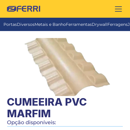
FERRI
Portas
Diversos
Metais e Banho
Ferramentas
Drywall
Ferragens
J
CUMEEIRA PVC 
MARFIM
Opção disponíveis: