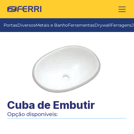
FERRI
Portas
Diversos
Metais e Banho
Ferramentas
Drywall
Ferragens
J
Cuba de Embutir
Opção disponíveis: