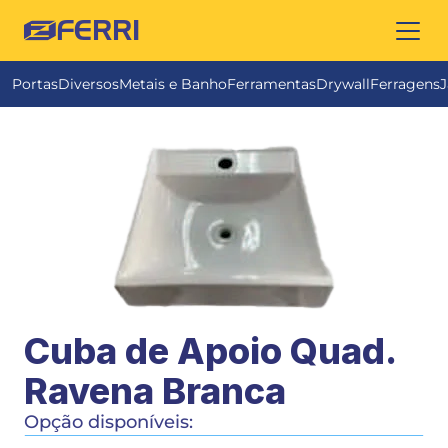
FERRI
Portas
Diversos
Metais e Banho
Ferramentas
Drywall
Ferragens
J
Cuba de Apoio Quad. 
Ravena Branca
Opção disponíveis: