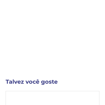
COMPRAR
COMPARTILHAR 
Detalhes do Produto
Nenhuma descrição fornecida
VER MAIS INFORMAÇÕES
Talvez você goste