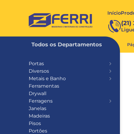
Início
Prod
FERRI
(21)
Ligu
Todos os Departamentos
Pág
Portas
Diversos
Metais e Banho
Ferramentas
Drywall
Ferragens
Janelas
Madeiras
Pisos
Portões