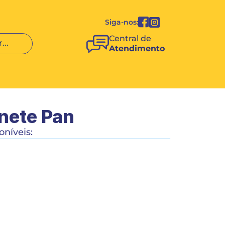
Siga-nos:
Central de 
...
Atendimento
nete Pan
níveis:
COMPRAR
COMPARTILHAR 