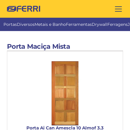
FERRI
Portas
Diversos
Metais e Banho
Ferramentas
Drywall
Ferragens
J
Porta Maciça Mista
Porta Ai Can Amescla 10 Almof 3.3