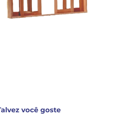
Detalhes do Produto
Nenhuma descrição fornecida
VER MAIS INFORM
Talvez você goste