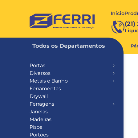
Início
Prod
FERRI
(21)
Ligu
Todos os Departamentos
Pág
Portas
Diversos
Metais e Banho
Ferramentas
Drywall
Ferragens
Janelas
Madeiras
Pisos
Portões