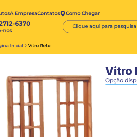
utos
A Empresa
Contatos
Como Chegar
 2712-6370
Clique aqui para pesquisar
e-nos
ina Inicial
Vitro Reto
Vitro
Opção dispo