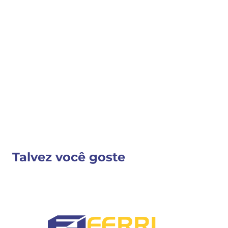
COMPRAR
COMPARTILHAR 
Detalhes do Produto
Nenhuma descrição fornecida
VER MAIS INFORMAÇÕES
Talvez você goste
FERRI