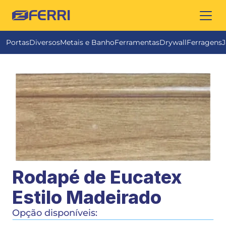
FERRI
Portas
Diversos
Metais e Banho
Ferramentas
Drywall
Ferragens
J
Rodapé de Eucatex 
Estilo Madeirado 
Opção disponíveis: