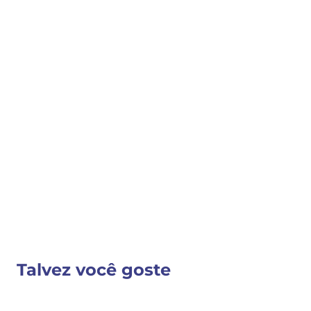
100x2.40x0.15
70x2.40x0.15
COMPRAR
COMPARTILHAR 
Detalhes do Produto
Nenhuma descrição fornecida
VER MAIS INFORMAÇÕES
Talvez você goste