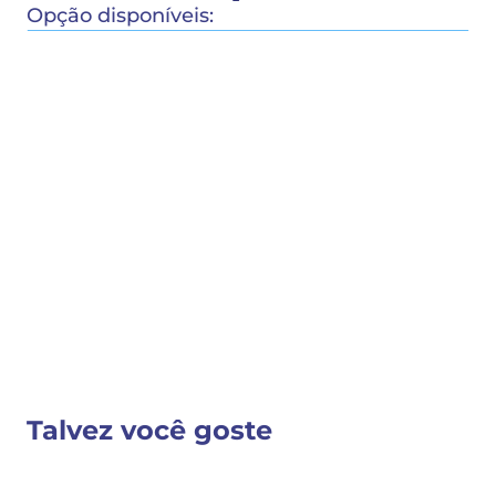
Opção disponíveis:
COMPRAR
COMPARTILHAR 
Detalhes do Produto
Nenhuma descrição fornecida
VER MAIS INFORMAÇÕES
Talvez você goste