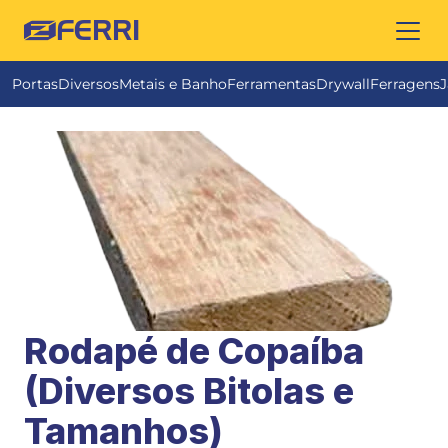
FERRI
Portas
Diversos
Metais e Banho
Ferramentas
Drywall
Ferragens
J
Rodapé de Copaíba 
(Diversos Bitolas e 
Tamanhos)