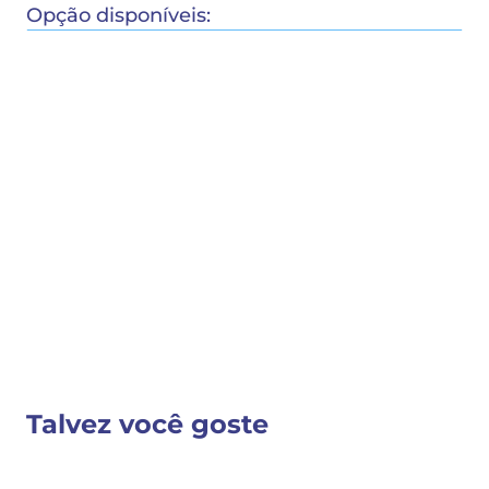
Opção disponíveis:
COMPRAR
COMPARTILHAR 
Detalhes do Produto
Nenhuma descrição fornecida
VER MAIS INFORMAÇÕES
Talvez você goste