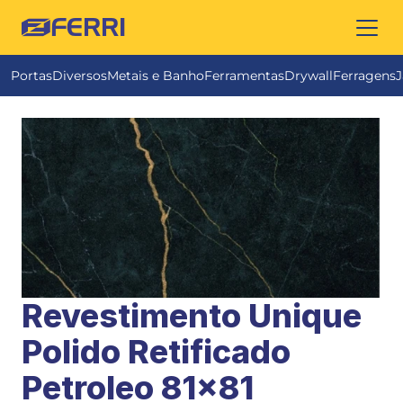
FERRI
Portas
Diversos
Metais e Banho
Ferramentas
Drywall
Ferragens
J
Revestimento Unique 
Polido Retificado 
Petroleo 81x81