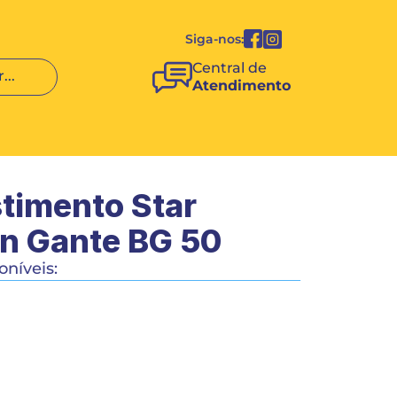
Siga-nos:
Central de 
...
Atendimento
timento Star 
n Gante BG 50
níveis:
COMPRAR