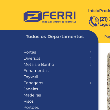
Início
Prod
FERRI
(21)
Ligu
Todos os Departamentos
Pág
Portas
Diversos
Metais e Banho
Ferramentas
Drywall
Ferragens
Janelas
Madeiras
Pisos
Portões