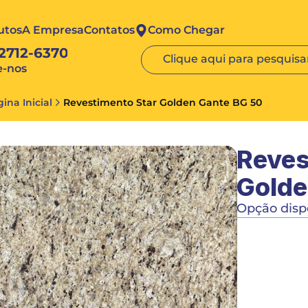
utos
A Empresa
Contatos
Como Chegar
 2712-6370
Clique aqui para pesquisar
e-nos
ina Inicial
Revestimento Star Golden Gante BG 50
Reves
Golde
Opção dispo