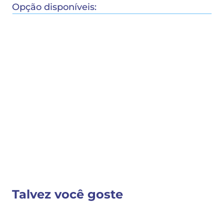
Opção disponíveis:
COMPRAR
COMPARTILHAR 
Detalhes do Produto
VER MAIS INFORMAÇÕES
Talvez você goste