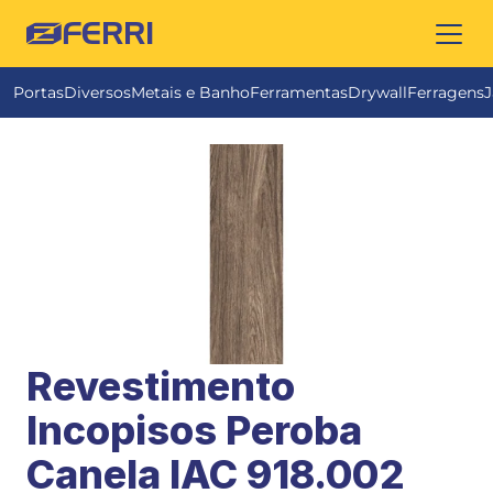
FERRI
Portas
Diversos
Metais e Banho
Ferramentas
Drywall
Ferragens
J
Revestimento 
Incopisos Peroba 
Canela IAC 918.002