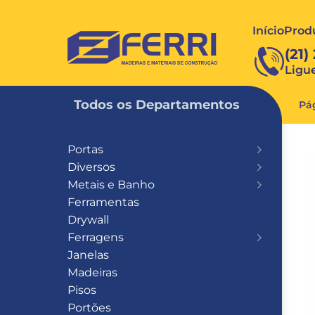
Início
Prod
FERRI
(21)
Ligu
Todos os Departamentos
Pág
Portas
Diversos
Metais e Banho
Ferramentas
Drywall
Ferragens
Janelas
Madeiras
Pisos
Portões