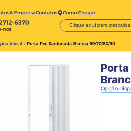
utos
A Empresa
Contatos
Como Chegar
 2712-6370
Clique aqui para pesquisar
e-nos
ina Inicial
Porta Pvc Sanfonada Branca 60/70/80/90
Porta
Branc
Opção dispo