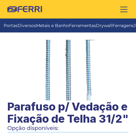
FERRI
Portas
Diversos
Metais e Banho
Ferramentas
Drywall
Ferragens
J
Parafuso p/ Vedação e 
Fixação de Telha 31/2"
Opção disponíveis: