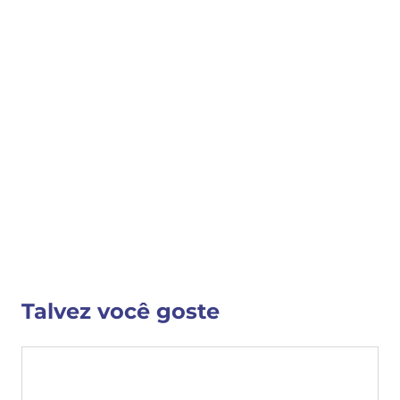
COMPRAR
COMPARTILHAR 
Detalhes do Produto
Nenhuma descrição fornecida
VER MAIS INFORMAÇÕES
Talvez você goste