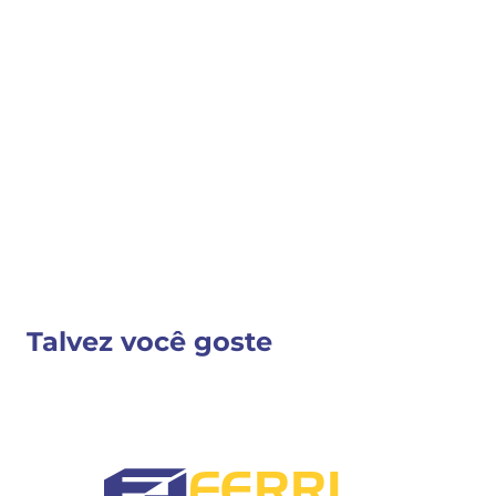
COMPRAR
COMPARTILHAR 
Detalhes do Produto
Nenhuma descrição fornecida
VER MAIS INFORMAÇÕES
Talvez você goste
FERRI