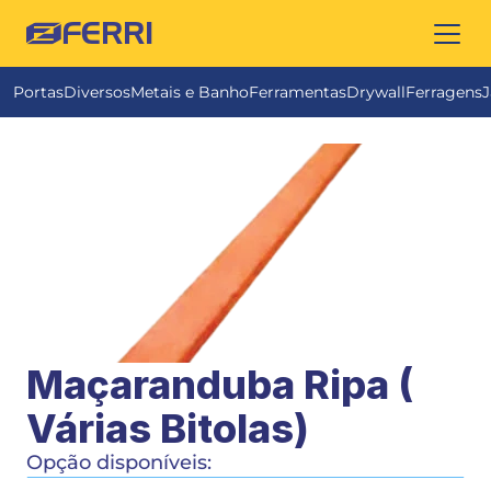
FERRI
Portas
Diversos
Metais e Banho
Ferramentas
Drywall
Ferragens
J
Maçaranduba Ripa ( 
Várias Bitolas)
Opção disponíveis: