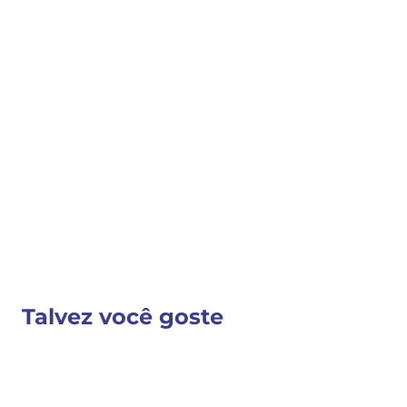
COMPRAR
COMPARTILHAR 
Detalhes do Produto
Nenhuma descrição fornecida
VER MAIS INFORMAÇÕES
Talvez você goste