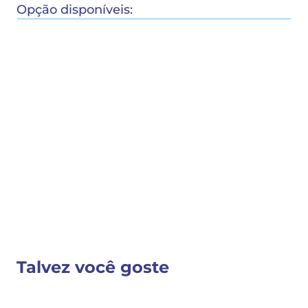
Opção disponíveis:
COMPRAR
COMPARTILHAR 
Detalhes do Produto
VER MAIS INFORMAÇÕES
Talvez você goste