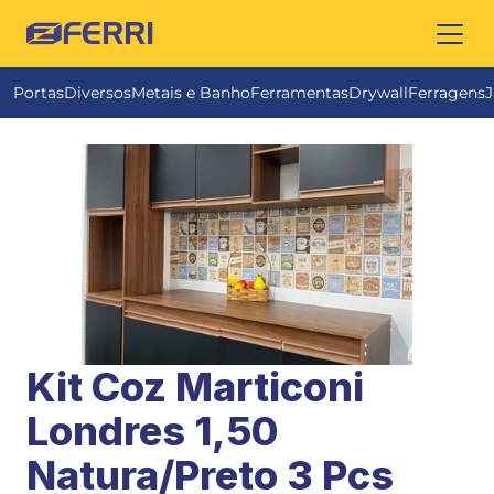
FERRI
Portas
Diversos
Metais e Banho
Ferramentas
Drywall
Ferragens
J
Kit Coz Marticoni 
Londres 1,50 
Natura/Preto 3 Pcs 