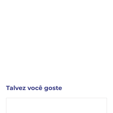
COMPRAR
COMPARTILHAR 
Detalhes do Produto
Cód: 9607
VER MAIS INFORMAÇÕES
Talvez você goste