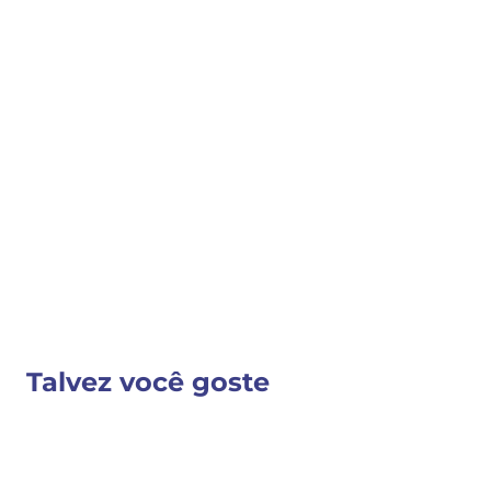
COMPRAR
COMPARTILHAR 
Detalhes do Produto
Nenhuma descrição fornecida
VER MAIS INFORMAÇÕES
Talvez você goste