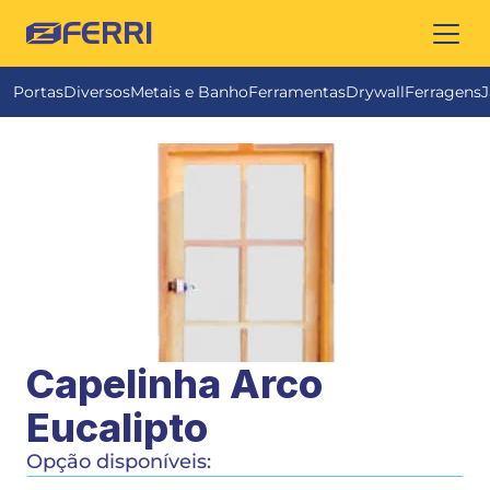
FERRI
Portas
Diversos
Metais e Banho
Ferramentas
Drywall
Ferragens
J
Capelinha Arco 
Eucalipto
Opção disponíveis: