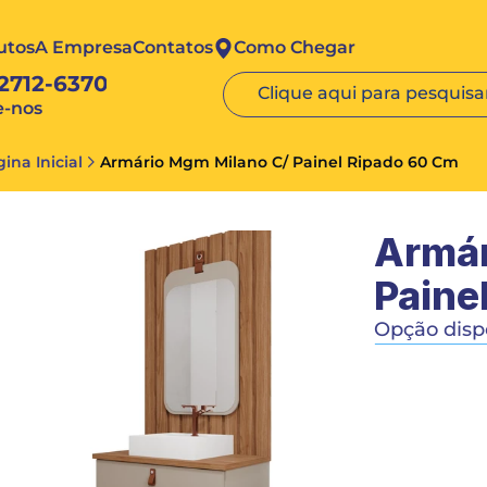
utos
A Empresa
Contatos
Como Chegar
 2712-6370
Clique aqui para pesquisar
e-nos
ina Inicial
Armário Mgm Milano C/ Painel Ripado 60 Cm 
Armár
Paine
Opção dispo