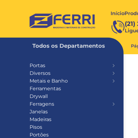
Início
Prod
FERRI
(21)
Ligu
Todos os Departamentos
Pág
Portas
Diversos
Metais e Banho
Ferramentas
Drywall
Ferragens
Janelas
Madeiras
Pisos
Portões