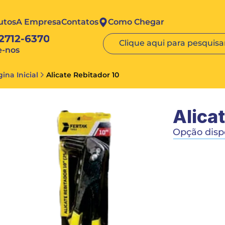
utos
A Empresa
Contatos
Como Chegar
 2712-6370
Clique aqui para pesquisar
e-nos
ina Inicial
Alicate Rebitador 10
Alica
Opção dispo