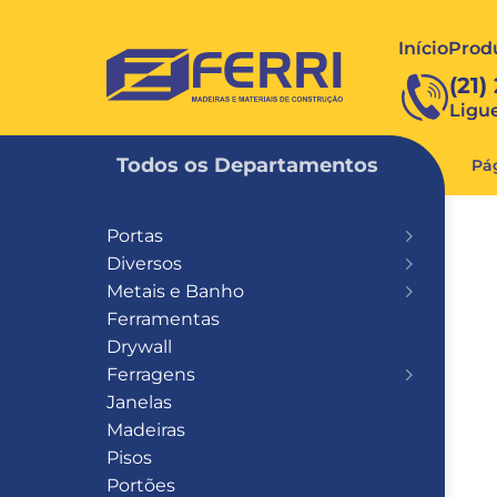
Início
Prod
FERRI
(21)
Ligu
Todos os Departamentos
Pág
Portas
Diversos
Metais e Banho
Ferramentas
Drywall
Ferragens
Janelas
Madeiras
Pisos
Portões