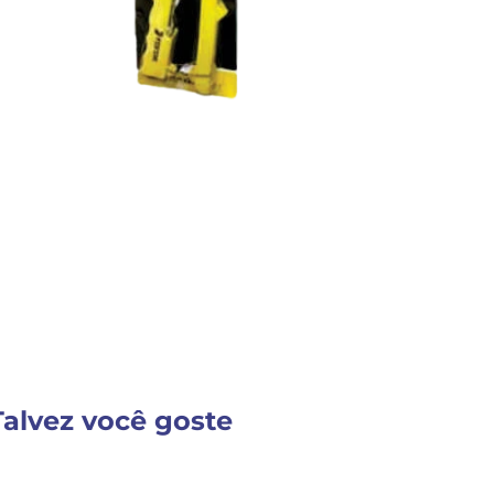
Detalhes do Produto
Nenhuma descrição fornecida
VER MAIS INFORM
Talvez você goste